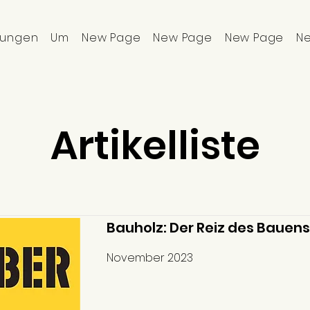
lungen
Um
New Page
New Page
New Page
N
Artikelliste
Bauholz: Der Reiz des Bauens
November 2023