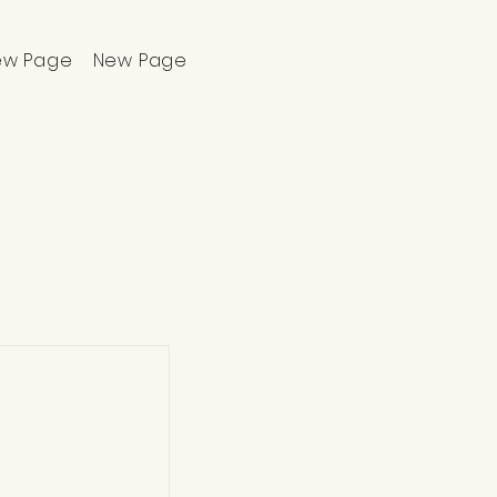
ew Page
New Page